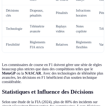
Décisions
Drapeaux,
Infractions
Pénalités
Pénal
clés
pénalités
horaires
Télémétrie
Replays
Notes
Technologie
Télé
avancée
vidéos
copilote
Règlements
Règlements
Flexibilité
Relatives
Varia
FIA stricts
flexibles
Les commissaires de course en F1 doivent gérer une série de règles
beaucoup plus strictes que dans des compétitions telles que le
MotoGP
ou la
NASCAR
. Avec des technologies de télémétrie plus
avancées, les décisions en F1 bénéficient d'un soutien technique
considérable.
Statistiques et Influence des Décisions
Selon une étude de la FIA (2024), plus de 80% des incidents sur