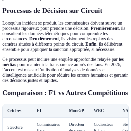
Processus de Décision sur Circuit
Lorsqu'un incident se produit, les commissaires doivent suivre un
processus rigoureux pour prendre une décision.
Premièrement
, ils
consultent les données télémétriques pour comprendre les
circonstances.
Deuxièmement
, ils visionnent les replays des
caméras situées à différents points du circuit.
Enfin
, ils délibèrent
ensemble pour appliquer la sanction appropriée, si nécessaire.
Ce processus peut inclure une enquête approfondie relayée par
les
médias
pour maintenir la transparence auprès des fans. En 2026,
l’accent est mis sur l’utilisation d’analyses de données et
d'intelligence artificielle pour réduire les erreurs humaines et garantir
des décisions justes et rapides.
Comparaison : F1 vs Autres Compétitions
Critères
F1
MotoGP
WRC
NAS
Commissaires
Directeur
Codirecteur
Stew
Structure
fixes
de course
Rallye
Comi