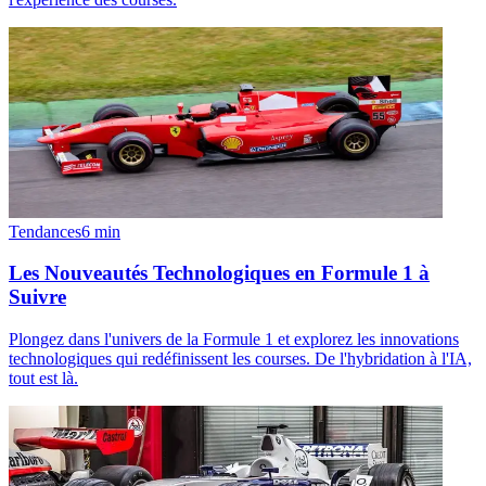
Tendances
6
min
Les Nouveautés Technologiques en Formule 1 à
Suivre
Plongez dans l'univers de la Formule 1 et explorez les innovations
technologiques qui redéfinissent les courses. De l'hybridation à l'IA,
tout est là.