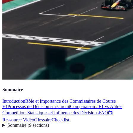
Sommaire
Introduction
Rôle et Importance des Commissaires de Course
F1
Processus de Décision sur Circuit
Comparaison : F1 vs Autres
Compétitions
Statistiques et Influence des Décisions
FAQ
📺
Ressource Vidéo
Glossaire
Checklist
Sommaire
(
9
sections
)