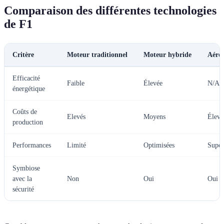
Comparaison des différentes technologies
de F1
Critère
Moteur traditionnel
Moteur hybride
Aéro
Efficacité
Faible
Élevée
N/A
énergétique
Coûts de
Elevés
Moyens
Élevé
production
Performances
Limité
Optimisées
Supér
Symbiose
avec la
Non
Oui
Oui
sécurité