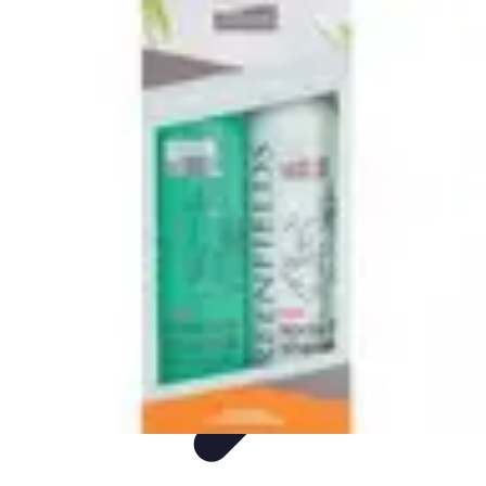
Univers F1
Stratégie de Course
Technologie
Guides
Divertissement
Circuits
Univers F1