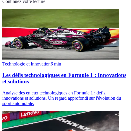
Continuez votre lecture
Technologie et Innovation
6
min
Les défis technologiques en Formule 1 : Innovations
et solutions
Analyse des enjeux technologiques en Formule 1 : défis,
innovations et solutions. Un regard approfondi sur l'évolution du
sport automobile.