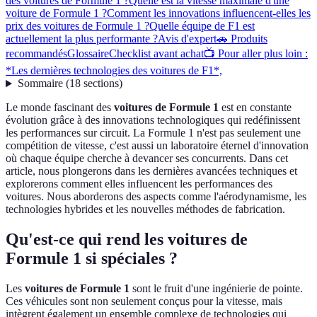
des voitures de Formule 1 ?
Quelle est la vitesse maximale d'une
voiture de Formule 1 ?
Comment les innovations influencent-elles les
prix des voitures de Formule 1 ?
Quelle équipe de F1 est
actuellement la plus performante ?
Avis d'expert
🚗 Produits
recommandés
Glossaire
Checklist avant achat
📺 Pour aller plus loin :
*Les dernières technologies des voitures de F1*,
Sommaire
(
18
sections
)
Le monde fascinant des
voitures de Formule 1
est en constante
évolution grâce à des innovations technologiques qui redéfinissent
les performances sur circuit. La Formule 1 n'est pas seulement une
compétition de vitesse, c'est aussi un laboratoire éternel d'innovation
où chaque équipe cherche à devancer ses concurrents. Dans cet
article, nous plongerons dans les dernières avancées techniques et
explorerons comment elles influencent les performances des
voitures. Nous aborderons des aspects comme l'aérodynamisme, les
technologies hybrides et les nouvelles méthodes de fabrication.
Qu'est-ce qui rend les voitures de
Formule 1 si spéciales ?
Les
voitures de Formule 1
sont le fruit d'une ingénierie de pointe.
Ces véhicules sont non seulement conçus pour la vitesse, mais
intègrent également un ensemble complexe de technologies qui