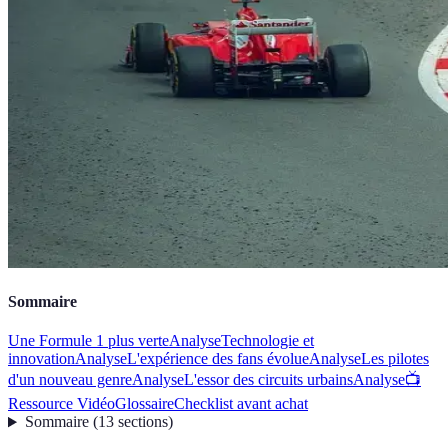
Sommaire
Une Formule 1 plus verte
Analyse
Technologie et
innovation
Analyse
L'expérience des fans évolue
Analyse
Les pilotes
d'un nouveau genre
Analyse
L'essor des circuits urbains
Analyse
📺
Ressource Vidéo
Glossaire
Checklist avant achat
Sommaire
(
13
sections
)