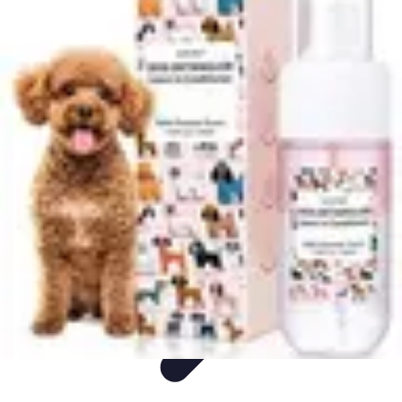
Univers F1
Stratégie de Course
Technologie
Guides
Divertissement
Circuits
Univers F1