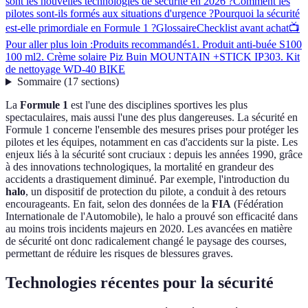
sont les nouvelles technologies de sécurité en 2026 ?
Comment les
pilotes sont-ils formés aux situations d'urgence ?
Pourquoi la sécurité
est-elle primordiale en Formule 1 ?
Glossaire
Checklist avant achat
📺
Pour aller plus loin :
Produits recommandés
1. Produit anti-buée S100
100 ml
2. Crème solaire Piz Buin MOUNTAIN +STICK IP30
3. Kit
de nettoyage WD-40 BIKE
Sommaire
(
17
sections
)
La
Formule 1
est l'une des disciplines sportives les plus
spectaculaires, mais aussi l'une des plus dangereuses. La sécurité en
Formule 1 concerne l'ensemble des mesures prises pour protéger les
pilotes et les équipes, notamment en cas d'accidents sur la piste. Les
enjeux liés à la sécurité sont cruciaux : depuis les années 1990, grâce
à des innovations technologiques, la mortalité en grandeur des
accidents a drastiquement diminué. Par exemple, l'introduction du
halo
, un dispositif de protection du pilote, a conduit à des retours
encourageants. En fait, selon des données de la
FIA
(Fédération
Internationale de l'Automobile), le halo a prouvé son efficacité dans
au moins trois incidents majeurs en 2020. Les avancées en matière
de sécurité ont donc radicalement changé le paysage des courses,
permettant de réduire les risques de blessures graves.
Technologies récentes pour la sécurité