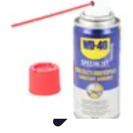
Univers F1
Stratégie de Course
Technologie
Guides
Divertissement
Circuits
Univers F1