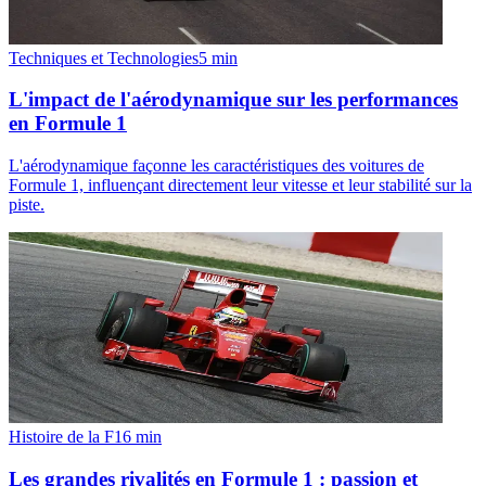
Techniques et Technologies
5
min
L'impact de l'aérodynamique sur les performances
en Formule 1
L'aérodynamique façonne les caractéristiques des voitures de
Formule 1, influençant directement leur vitesse et leur stabilité sur la
piste.
Histoire de la F1
6
min
Les grandes rivalités en Formule 1 : passion et