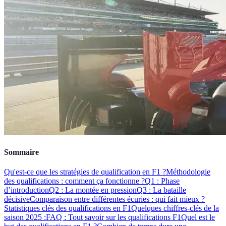
Sommaire
Qu'est-ce que les stratégies de qualification en F1 ?
Méthodologie
des qualifications : comment ça fonctionne ?
Q1 : Phase
d’introduction
Q2 : La montée en pression
Q3 : La bataille
décisive
Comparaison entre différentes écuries : qui fait mieux ?
Statistiques clés des qualifications en F1
Quelques chiffres-clés de la
saison 2025 :
FAQ : Tout savoir sur les qualifications F1
Quel est le