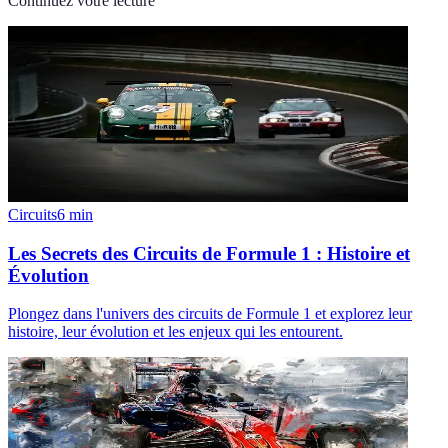
Continuez votre lecture
Circuits
6
min
Les Secrets des Circuits de Formule 1 : Histoire et
Évolution
Plongez dans l'univers des circuits de Formule 1 et explorez leur
histoire, leur évolution et les enjeux qui les entourent.