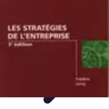
Univers F1
Stratégie de Course
Technologie
Guides
Divertissement
Circuits
Univers F1