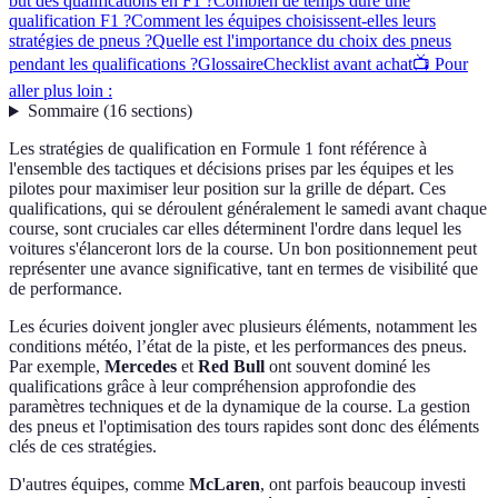
but des qualifications en F1 ?
Combien de temps dure une
qualification F1 ?
Comment les équipes choisissent-elles leurs
stratégies de pneus ?
Quelle est l'importance du choix des pneus
pendant les qualifications ?
Glossaire
Checklist avant achat
📺 Pour
aller plus loin :
Sommaire
(
16
sections
)
Les stratégies de qualification en Formule 1 font référence à
l'ensemble des tactiques et décisions prises par les équipes et les
pilotes pour maximiser leur position sur la grille de départ. Ces
qualifications, qui se déroulent généralement le samedi avant chaque
course, sont cruciales car elles déterminent l'ordre dans lequel les
voitures s'élanceront lors de la course. Un bon positionnement peut
représenter une avance significative, tant en termes de visibilité que
de performance.
Les écuries doivent jongler avec plusieurs éléments, notamment les
conditions météo, l’état de la piste, et les performances des pneus.
Par exemple,
Mercedes
et
Red Bull
ont souvent dominé les
qualifications grâce à leur compréhension approfondie des
paramètres techniques et de la dynamique de la course. La gestion
des pneus et l'optimisation des tours rapides sont donc des éléments
clés de ces stratégies.
D'autres équipes, comme
McLaren
, ont parfois beaucoup investi