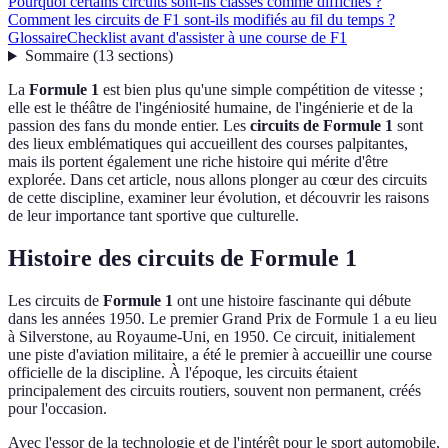
Pourquoi certains circuits sont-ils classés comme difficiles ?
Comment les circuits de F1 sont-ils modifiés au fil du temps ?
Glossaire
Checklist avant d'assister à une course de F1
Sommaire
(
13
sections
)
La
Formule 1
est bien plus qu'une simple compétition de vitesse ;
elle est le théâtre de l'ingéniosité humaine, de l'ingénierie et de la
passion des fans du monde entier. Les
circuits de Formule 1
sont
des lieux emblématiques qui accueillent des courses palpitantes,
mais ils portent également une riche histoire qui mérite d'être
explorée. Dans cet article, nous allons plonger au cœur des circuits
de cette discipline, examiner leur évolution, et découvrir les raisons
de leur importance tant sportive que culturelle.
Histoire des circuits de Formule 1
Les circuits de
Formule 1
ont une histoire fascinante qui débute
dans les années 1950. Le premier Grand Prix de Formule 1 a eu lieu
à Silverstone, au Royaume-Uni, en 1950. Ce circuit, initialement
une piste d'aviation militaire, a été le premier à accueillir une course
officielle de la discipline. À l'époque, les circuits étaient
principalement des circuits routiers, souvent non permanent, créés
pour l'occasion.
Avec l'essor de la technologie et de l'intérêt pour le sport automobile,