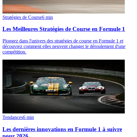
Stratégies de Course
6
min
Les Meilleures Stratégies de Course en Formule 1
Plongez dans l'univers des stratégies de course en Formule 1 et
découvrez comment elles peuvent changer le déroulement d'une
compétition.
Tendances
6
min
Les dernières innovations en Formule 1 à suivre
pour 2026