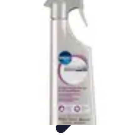
Univers F1
Stratégie de Course
Technologie
Guides
Divertissement
Circuits
Univers F1