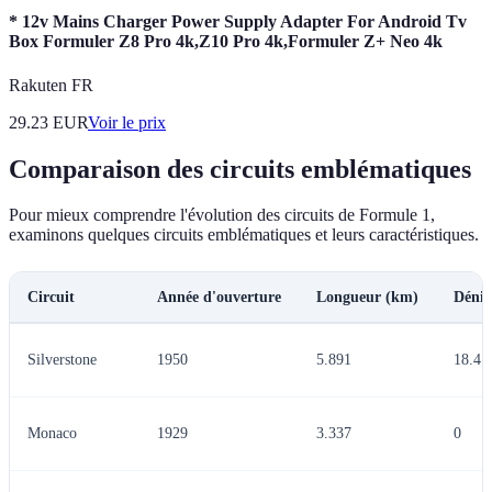
* 12v Mains Charger Power Supply Adapter For Android Tv
Box Formuler Z8 Pro 4k,Z10 Pro 4k,Formuler Z+ Neo 4k
Rakuten FR
29.23
EUR
Voir le prix
Comparaison des circuits emblématiques
Pour mieux comprendre l'évolution des circuits de Formule 1,
examinons quelques circuits emblématiques et leurs caractéristiques.
Circuit
Année d'ouverture
Longueur (km)
Déniv
Silverstone
1950
5.891
18.4
Monaco
1929
3.337
0