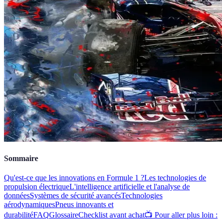
Sommaire
Qu'est-ce que les innovations en Formule 1 ?
Les technologies de
propulsion électrique
L'intelligence artificielle et l'analyse de
données
Systèmes de sécurité avancés
Technologies
aérodynamiques
Pneus innovants et
durabilité
FAQ
Glossaire
Checklist avant achat
📺 Pour aller plus loin :