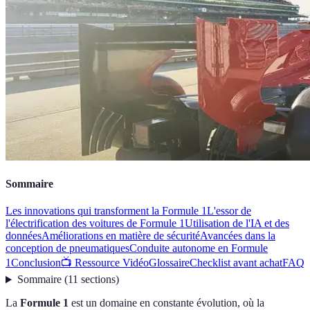
Sommaire
Les innovations qui transforment la Formule 1
L'essor de
l'électrification des voitures de Formule 1
Utilisation de l'IA et des
données
Améliorations en matière de sécurité
Avancées dans la
conception de pneumatiques
Conduite autonome en Formule
1
Conclusion
📺 Ressource Vidéo
Glossaire
Checklist avant achat
FAQ
Sommaire
(
11
sections
)
La
Formule 1
est un domaine en constante évolution, où la