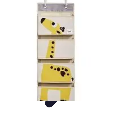
Univers F1
Stratégie de Course
Technologie
Guides
Divertissement
Circuits
Univers F1