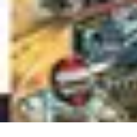
Univers F1
Stratégie de Course
Technologie
Guides
Divertissement
Circuits
Univers F1