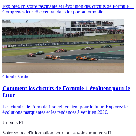
Explorez l'histoire fascinante et l'évolution des circuits de Formule 1.
Comprenez leur rôle central dans le sport automobile.
Circuits
5
min
Comment les circuits de Formule 1 évoluent pour le
futur
Les circuits de Formule 1 se réinventent pour le futur. Explorez les
évolutions marquantes et les tendances à venir en 2026.
Univers F1
Votre source d'information pour tout savoir sur
univers f1
.