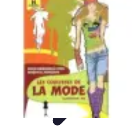
Univers F1
Stratégie de Course
Technologie
Guides
Divertissement
Circuits
Univers F1