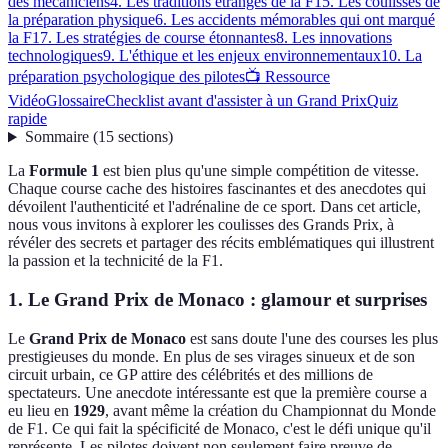
des mécaniciens
4. Les traditions étranges de la F1
5. Les coulisses de
la préparation physique
6. Les accidents mémorables qui ont marqué
la F1
7. Les stratégies de course étonnantes
8. Les innovations
technologiques
9. L'éthique et les enjeux environnementaux
10. La
préparation psychologique des pilotes
📺 Ressource
Vidéo
Glossaire
Checklist avant d'assister à un Grand Prix
Quiz
rapide
Sommaire
(
15
sections
)
La
Formule 1
est bien plus qu'une simple compétition de vitesse.
Chaque course cache des histoires fascinantes et des anecdotes qui
dévoilent l'authenticité et l'adrénaline de ce sport. Dans cet article,
nous vous invitons à explorer les coulisses des Grands Prix, à
révéler des secrets et partager des récits emblématiques qui illustrent
la passion et la technicité de la F1.
1. Le Grand Prix de Monaco : glamour et surprises
Le
Grand Prix de Monaco
est sans doute l'une des courses les plus
prestigieuses du monde. En plus de ses virages sinueux et de son
circuit urbain, ce GP attire des célébrités et des millions de
spectateurs. Une anecdote intéressante est que la première course a
eu lieu en
1929
, avant même la création du Championnat du Monde
de F1. Ce qui fait la spécificité de Monaco, c'est le défi unique qu'il
représente. Les pilotes doivent non seulement faire preuve de