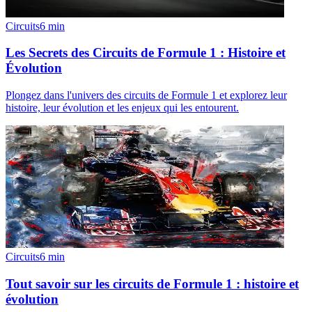
Circuits
6
min
Les Secrets des Circuits de Formule 1 : Histoire et
Évolution
Plongez dans l'univers des circuits de Formule 1 et explorez leur
histoire, leur évolution et les enjeux qui les entourent.
Circuits
6
min
Tout savoir sur les circuits de Formule 1 : histoire et
évolution