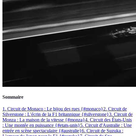
Sommaire
1. Circuit de Monaco : Le bijou des rues {#monaco}
2. Circuit de
Silverstone : L'écrin de la F1 britannique {#silverstone}
3. Circuit de
Monza : La maison de la vitesse {#monza}
4. Circuit des États-Unis
: Une montée en puissance {#etats-unis}
5. Circuit d'Australie : Une
entrée en scène spectaculaire {#australie}
6. Circuit de Suzuka :