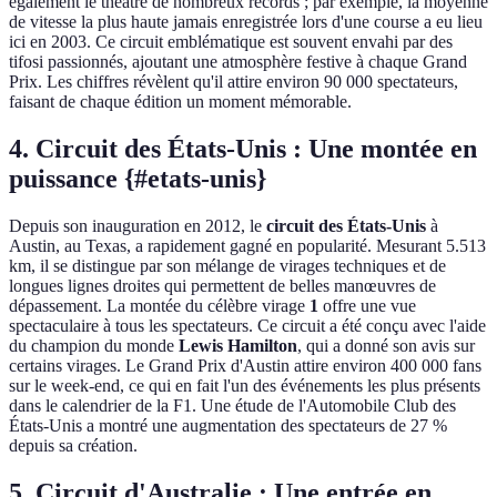
également le théâtre de nombreux records ; par exemple, la moyenne
de vitesse la plus haute jamais enregistrée lors d'une course a eu lieu
ici en 2003. Ce circuit emblématique est souvent envahi par des
tifosi passionnés, ajoutant une atmosphère festive à chaque Grand
Prix. Les chiffres révèlent qu'il attire environ 90 000 spectateurs,
faisant de chaque édition un moment mémorable.
4. Circuit des États-Unis : Une montée en
puissance {#etats-unis}
Depuis son inauguration en 2012, le
circuit des États-Unis
à
Austin, au Texas, a rapidement gagné en popularité. Mesurant 5.513
km, il se distingue par son mélange de virages techniques et de
longues lignes droites qui permettent de belles manœuvres de
dépassement. La montée du célèbre virage
1
offre une vue
spectaculaire à tous les spectateurs. Ce circuit a été conçu avec l'aide
du champion du monde
Lewis Hamilton
, qui a donné son avis sur
certains virages. Le Grand Prix d'Austin attire environ 400 000 fans
sur le week-end, ce qui en fait l'un des événements les plus présents
dans le calendrier de la F1. Une étude de l'Automobile Club des
États-Unis a montré une augmentation des spectateurs de 27 %
depuis sa création.
5. Circuit d'Australie : Une entrée en