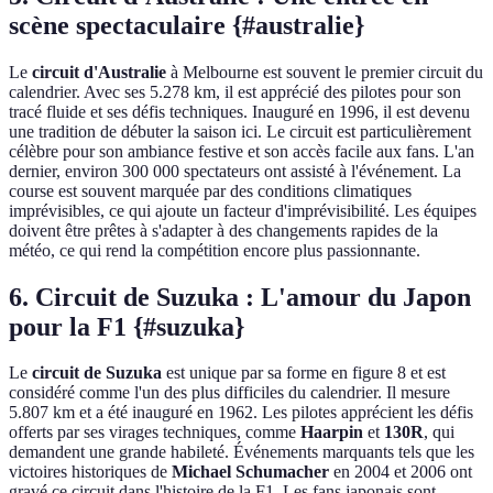
scène spectaculaire {#australie}
Le
circuit d'Australie
à Melbourne est souvent le premier circuit du
calendrier. Avec ses 5.278 km, il est apprécié des pilotes pour son
tracé fluide et ses défis techniques. Inauguré en 1996, il est devenu
une tradition de débuter la saison ici. Le circuit est particulièrement
célèbre pour son ambiance festive et son accès facile aux fans. L'an
dernier, environ 300 000 spectateurs ont assisté à l'événement. La
course est souvent marquée par des conditions climatiques
imprévisibles, ce qui ajoute un facteur d'imprévisibilité. Les équipes
doivent être prêtes à s'adapter à des changements rapides de la
météo, ce qui rend la compétition encore plus passionnante.
6. Circuit de Suzuka : L'amour du Japon
pour la F1 {#suzuka}
Le
circuit de Suzuka
est unique par sa forme en figure 8 et est
considéré comme l'un des plus difficiles du calendrier. Il mesure
5.807 km et a été inauguré en 1962. Les pilotes apprécient les défis
offerts par ses virages techniques, comme
Haarpin
et
130R
, qui
demandent une grande habileté. Événements marquants tels que les
victoires historiques de
Michael Schumacher
en 2004 et 2006 ont
gravé ce circuit dans l'histoire de la F1. Les fans japonais sont