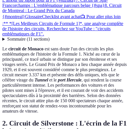
L'amour du Japon pour la F1 {#suzuka}
7. Circuit de Spa-
Francorchamps : L'emblématique parcours belge {#spa}
8. Circuit
de Montreal : Le Grand Prix du Canada
{#montreal}
Glossaire
Checklist avant achat
📺 Pour aller plus loin
:** *[Les Meilleurs Circuits de Formule 1]*, une analyse complète
de l'histoire des circuits. Recherchez sur YouTube : "circuits
emblématiques de F1".
Sommaire
(
11
sections
)
Le
circuit de Monaco
est sans doute l'un des circuits les plus
emblématiques de l'histoire de la Formule 1. Niché au cœur de la
principauté, ce tracé urbain se distingue par son étroitesse et ses
virages serrés. Le Grand Prix de Monaco a lieu chaque année depuis
1929, et il est souvent considéré comme le plus prestigieux. Le
circuit mesure 3.337 km et présente des défis uniques, tels que le
célèbre virage du
Tunnel
et le
port Hercule
, qui rendent la course
particulièrement intense. Les performances des voitures et des
pilotes sont mises à l'épreuve, et il est courant de voir des accidents
spectaculaires dûs à la proximité des barrières. Selon des données
récentes, le circuit attire plus de 150 000 spectateurs chaque année,
renforçant son statut de rendez-vous incontournable pour les
amateurs de vitesse.
2. Circuit de Silverstone : L'écrin de la F1