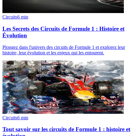
Circuits
6
min
Les Secrets des Circuits de Formule 1 : Histoire et
Évolution
Plongez dans l'univers des circuits de Formule 1 et explorez leur
histoire, leur évolution et les enjeux qui les entourent.
Circuits
6
min
Tout savoir sur les circuits de Formule 1 : histoire et
évolution