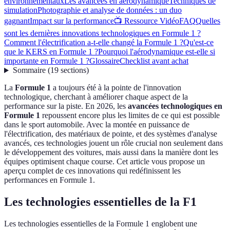
environnementaux
Les avancées en aérodynamique
Techniques de
simulation
Photographie et analyse de données : un duo
gagnant
Impact sur la performance
📺 Ressource Vidéo
FAQ
Quelles
sont les dernières innovations technologiques en Formule 1 ?
Comment l'électrification a-t-elle changé la Formule 1 ?
Qu'est-ce
que le KERS en Formule 1 ?
Pourquoi l'aérodynamique est-elle si
importante en Formule 1 ?
Glossaire
Checklist avant achat
Sommaire
(
19
sections
)
La
Formule 1
a toujours été à la pointe de l'innovation
technologique, cherchant à améliorer chaque aspect de la
performance sur la piste. En 2026, les
avancées technologiques en
Formule 1
repoussent encore plus les limites de ce qui est possible
dans le sport automobile. Avec la montée en puissance de
l'électrification, des matériaux de pointe, et des systèmes d'analyse
avancés, ces technologies jouent un rôle crucial non seulement dans
le développement des voitures, mais aussi dans la manière dont les
équipes optimisent chaque course. Cet article vous propose un
aperçu complet de ces innovations qui redéfinissent les
performances en Formule 1.
Les technologies essentielles de la F1
Les technologies essentielles de la Formule 1 englobent une