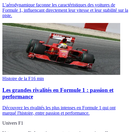
L'aérodynamique façonne les caractéristiques des voitures de
Formule 1, influençant directement leur vitesse et leur stabilité sur la
piste.
Histoire de la F1
6
min
Les grandes rivalités en Formule 1 : passion et
performance
Découvrez les rivalités les plus intenses en Formule 1 qui ont
marqué l'histoire, entre passion et performance.
Univers F1