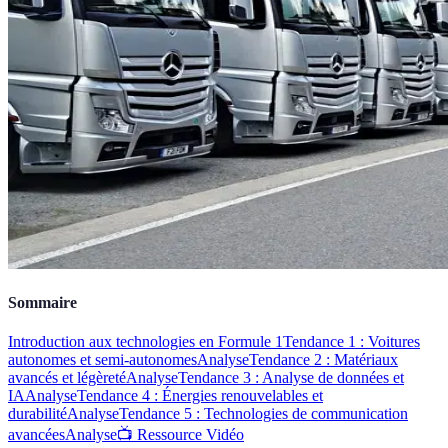
Sommaire
Introduction aux technologies en Formule 1
Tendance 1 : Voitures
autonomes et semi-autonomes
Analyse
Tendance 2 : Matériaux
avancés et légèreté
Analyse
Tendance 3 : Analyse de données et
IA
Analyse
Tendance 4 : Énergies renouvelables et
durabilité
Analyse
Tendance 5 : Technologies de communication
avancées
Analyse
📺 Ressource Vidéo