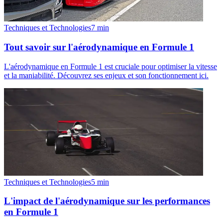
Techniques et Technologies
7
min
Tout savoir sur l'aérodynamique en Formule 1
L'aérodynamique en Formule 1 est cruciale pour optimiser la vitesse
et la maniabilité. Découvrez ses enjeux et son fonctionnement ici.
Techniques et Technologies
5
min
L'impact de l'aérodynamique sur les performances
en Formule 1