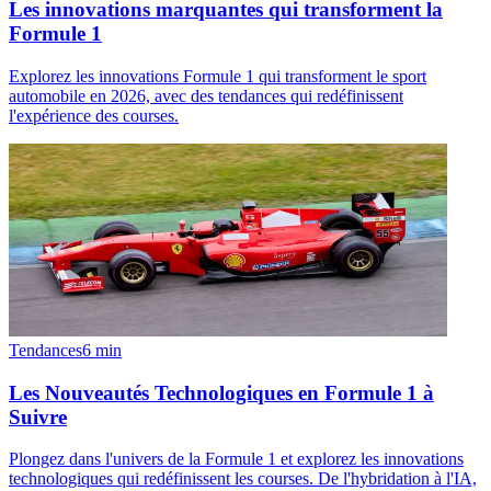
Les innovations marquantes qui transforment la
Formule 1
Explorez les innovations Formule 1 qui transforment le sport
automobile en 2026, avec des tendances qui redéfinissent
l'expérience des courses.
Tendances
6
min
Les Nouveautés Technologiques en Formule 1 à
Suivre
Plongez dans l'univers de la Formule 1 et explorez les innovations
technologiques qui redéfinissent les courses. De l'hybridation à l'IA,