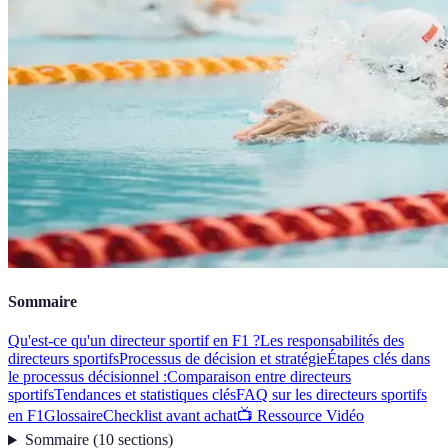
Sommaire
Qu'est-ce qu'un directeur sportif en F1 ?
Les responsabilités des
directeurs sportifs
Processus de décision et stratégie
Étapes clés dans
le processus décisionnel :
Comparaison entre directeurs
sportifs
Tendances et statistiques clés
FAQ sur les directeurs sportifs
en F1
Glossaire
Checklist avant achat
📺 Ressource Vidéo
Sommaire
(
10
sections
)