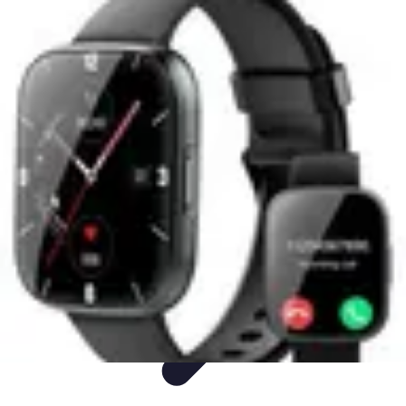
Univers F1
Stratégie de Course
Technologie
Guides
Divertissement
Circuits
Univers F1