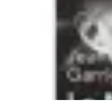
Univers F1
Stratégie de Course
Technologie
Guides
Divertissement
Circuits
Univers F1